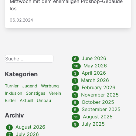
Mittwoch mit dem ehemaligen Proshop-Gebäude
los.
06.02.2024
June 2026
6
May 2026
10
April 2026
Kategorien
3
March 2026
1
Turnier
Jugend
Werbung
February 2026
2
Inklusion
Sonstiges
Verein
November 2025
1
Bilder
Aktuell
Umbau
October 2025
5
September 2025
5
Archiv
August 2025
11
July 2025
9
August 2026
1
July 2026
7