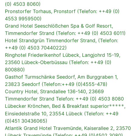
(0) 4503 8060)
Pronstorfer Torhaus, Pronstorf (Telefon: ++49 (0)
4553 9959500)
Grand Hotel Seeschlößchen Spa & Golf Resort,
Timmendorfer Strand (Telefon: ++49 (0) 4503 6011)
Hotel Strandgrün Timmendorfer Strand, (Telefon:
++49 (0) 4503 70440222)
Ringhotel Friederikenhof Lübeck, Langjohrd 15-19,
23560 Lübeck-Oberbüssau (Telefon: ++49 (0)
800880)
Gasthof Turmschänke Seedorf, Am Burggraben 1,
23823 Seedorf (Telefon:++49 (0)4555-478)
Country Hotel, Strandallee 136-140, 23669
Timmendorfer Strand Telefon: ++49 (0) 4503 8080
Lübecker Krönchen, Bed & Breakfast superior
,
*****
Einsiedelstraße 10, 23554 Lübeck (Telefon: ++49
(0)451 30436065)
Atlantik Grand Hotel Travemünde, Kaiserallee 2, 23570
Lübeck Travemünde (Telefon: ++49 (0)4502 3080)