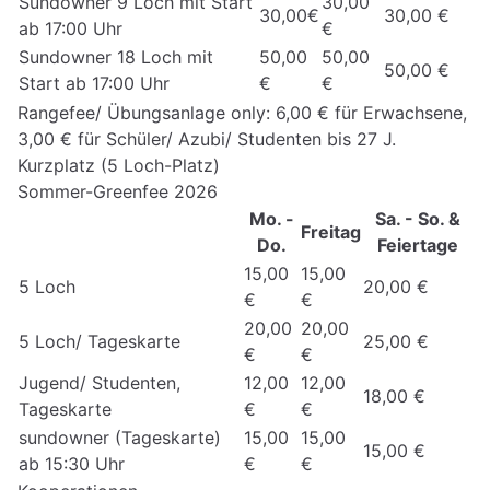
Sundowner 9 Loch mit Start
30,00
30,00€
30,00 €
ab 17:00 Uhr
€
Sundowner 18 Loch mit
50,00
50,00
50,00 €
Start ab 17:00 Uhr
€
€
Rangefee/ Übungsanlage only: 6,00 € für Erwachsene,
3,00 € für Schüler/ Azubi/ Studenten bis 27 J.
Kurzplatz (5 Loch-Platz)
Sommer-Greenfee 2026
Mo. -
Sa. - So. &
Freitag
Do.
Feiertage
15,00
15,00
5 Loch
20,00 €
€
€
20,00
20,00
5 Loch/ Tageskarte
25,00 €
€
€
Jugend/ Studenten,
12,00
12,00
18,00 €
Tageskarte
€
€
sundowner (Tageskarte)
15,00
15,00
15,00 €
ab 15:30 Uhr
€
€