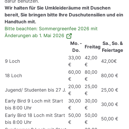
dafür benutzen.
Wir halten für Sie Umkleideräume mit Duschen
bereit, Sie bringen bitte Ihre Duschutensilien und ein
Handtuch mit.
Bitte beachten: Sommergreenfee 2026 mit
Änderungen ab 1. Mai 2026
Mo. -
Sa., So. &
Freitag
Do.
Feiertage
33,00
42,00
9 Loch
42,00€
€
€
60,00
80,00
18 Loch
80,00 €
€
€
20,00
25,00
Jugend/ Studenten bis 27 J.
25,00 €
€
€
Early Bird 9 Loch mit Start
30,00
30,00
30,00 €
bis 8:00 Uhr
€
€
Early Bird 18 Loch mit Start
50,00
50,00
50,00 €
bis 8:00 Uhr
€
€