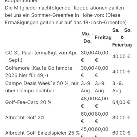
Kooperationen
Die Mitglieder nachfolgender Kooperationen zahlen
bei uns ein Sommer-Greenfee in Höhe von: (Diese
Ermäßigungen gelten nur auf das 18-Loch-Greenfee)
Sa. - So.
Mo. -
Freitag
&
Do.
Feiertag
GC St. Pauli (ermäßigt von Apr.
30,00
40,00
40,00 €
- Sept.)
€
€
Golfamore (Kaufe Golfamore
30,00
40,00
40,00 €
2026 hier für 49,-)
€
€
Campo Deals Week`s 50 %, nur
3.-9.
3.-9.
3.-9.
über Campo buchbar
Aug.
Aug.
Aug.
48,00
64,00
Golf-Fee-Card 20 %
64,00 €
€
€
60,00
80,00
Albrecht Golf 2:1
80,00 €
€
€
45,00
60,00
Albrecht Golf Einzelspieler 25 %
60,00 €
€
€