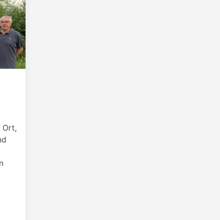
 Ort,
nd
n