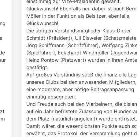
einstimmig zur Vize-Präsidentin gewählt.
Glückwunsch! Ebenfalls neu dabei ist auch Ber
Möller in der Funktion als Beisitzer, ebenfalls
ung
Glückwunsch!
Die übrigen Vorstandsmitglieder Klaus-Dieter
e
Schmidt (Präsident), Uli Elsweier (Schatzmeister
Jörg Schiffmann (Schriftführer), Wolfgang Zink
rde
(Spielführer), Eckehardt Windmöller (Jugendwar
our
Heinz Pontow (Platzwart) wurden in ihren Ämte
bestätigt.
Auf großes Verständnis stieß die finanzielle La
unseres Clubs bei den anwesenden Mitgliedern,
1
eine moderate, aber nötige Beitragsanpassung
einmütig absegneten.
Und Freude auch bei den Vierbeinern, die bisla
zt
auf ein Jahr befristete Zulassung von Hunden a
em
dem Platz (natürlich angeleint) wurde entfristet.
Damit wären die wesentlichsten Punkte auch s
erwähnt, das Protokoll der Versammlung geht 