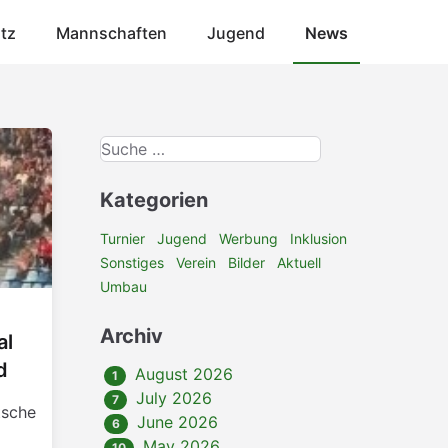
atz
Mannschaften
Jugend
News
Kategorien
Turnier
Jugend
Werbung
Inklusion
Sonstiges
Verein
Bilder
Aktuell
Umbau
Archiv
al
d
August 2026
1
July 2026
7
tsche
June 2026
6
May 2026
10