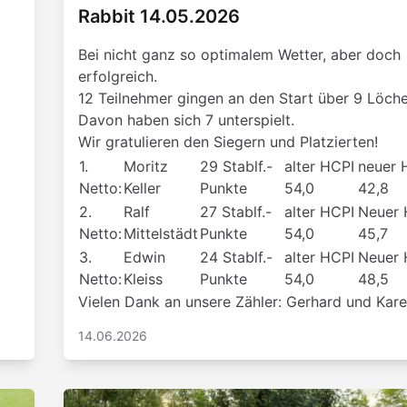
Rabbit 14.05.2026
Bei nicht ganz so optimalem Wetter, aber doch
erfolgreich.
12 Teilnehmer gingen an den Start über 9 Löche
Davon haben sich 7 unterspielt.
Wir gratulieren den Siegern und Platzierten!
1.
Moritz
29 Stablf.-
alter HCPI
neuer 
Netto:
Keller
Punkte
54,0
42,8
2.
Ralf
27 Stablf.-
alter HCPI
Neuer 
Netto:
Mittelstädt
Punkte
54,0
45,7
3.
Edwin
24 Stablf.-
alter HCPI
Neuer 
Netto:
Kleiss
Punkte
54,0
48,5
Vielen Dank an unsere Zähler: Gerhard und Kar
14.06.2026