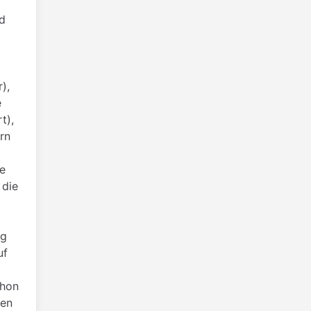
nd
),
e
t),
rn
ge
 die
ng
uf
chon
den