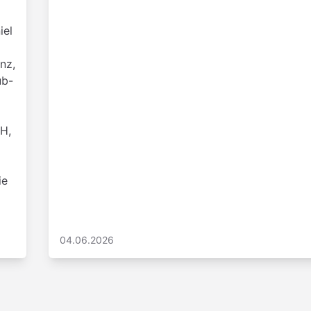
iel
nz,
ub-
H,
ie
04.06.2026